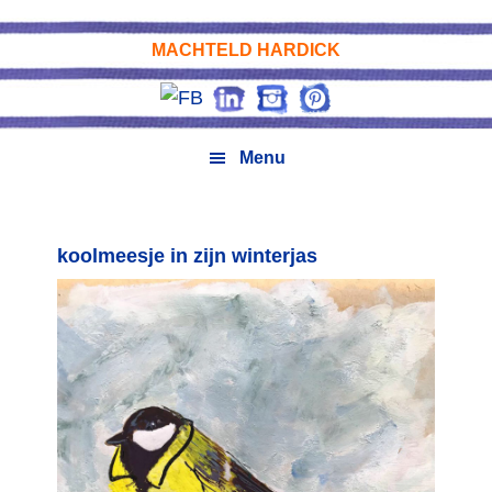
Skip
Skip
Skip
Skip
to
to
to
to
MACHTELD HARDICK
primary
main
primary
footer
navigation
content
sidebar
Menu
koolmeesje in zijn winterjas