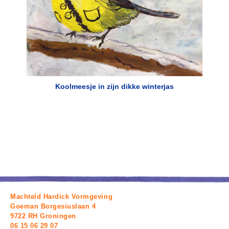
Koolmeesje in zijn dikke winterjas
Primary
Sidebar
Footer
Machteld Hardick Vormgeving
Goeman Borgesiuslaan 4
9722 RH Groningen
06 15 06 29 07